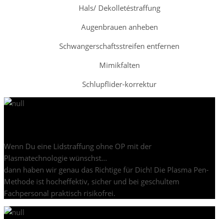
Hals/ Dekolletéstraffung
Augenbrauen anheben
Schwangerschaftsstreifen entfernen
Mimikfalten
Schlupflider-korrektur
Nicht-operative Gesichtsstraffungen.
Wenn Du eine Lidstraffung ohne OP mit der
Plasmatechnologie wünschst...
dann haben wir genau das Richtige für Dich! Die Plasma Pen-
Methode ist hocheffektiv, sicher und bei geschultem
Fachpersonal praktisch risikofrei.