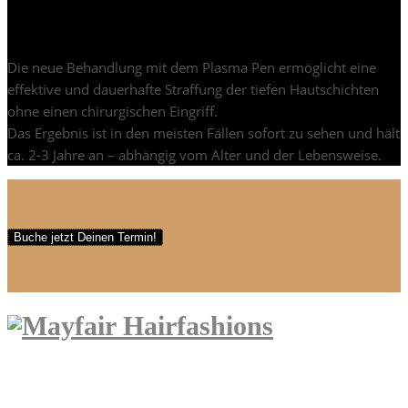
Du willst jünger, frischer und gesünder aussehen?
Die neue Behandlung mit dem Plasma Pen ermöglicht eine
effektive und dauerhafte Straffung der tiefen Hautschichten
ohne einen chirurgischen Eingriff.
Das Ergebnis ist in den meisten Fällen sofort zu sehen und hält
ca. 2-3 Jahre an – abhängig vom Alter und der Lebensweise.
Buche jetzt Deinen Termin!
Über uns | About us